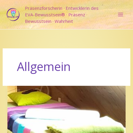
Zum
Präsenzforscherin · Entwicklerin des
Inhalt
EVA-Bewusstsein® · Präsenz ·
springen
Bewusstsein · Wahrheit
Allgemein
Bioenergetische
Regenerations-
Massage