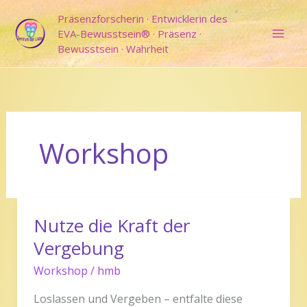
Zum
Präsenzforscherin · Entwicklerin des
Inhalt
EVA-Bewusstsein® · Präsenz ·
springen
Bewusstsein · Wahrheit
Workshop
Nutze die Kraft der
Nutze
die
Vergebung
Kraft
Workshop
/
hmb
der
Vergebung
Loslassen und Vergeben – entfalte diese